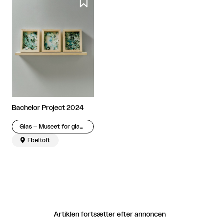

Bachelor Project 2024
Glas – Museet for glaskunst

Ebeltoft
Artiklen fortsætter efter annoncen