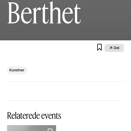
Berthet


Del
Kunstner
Relaterede events