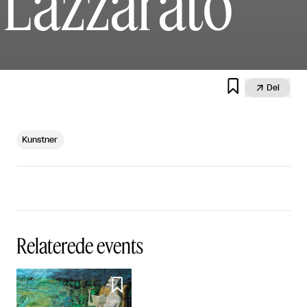
Lazzarato


Del
Kunstner
Relaterede events
