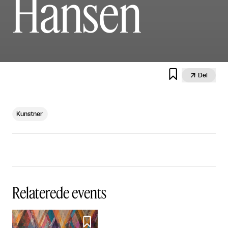
Hansen


Del
Kunstner
Relaterede events
