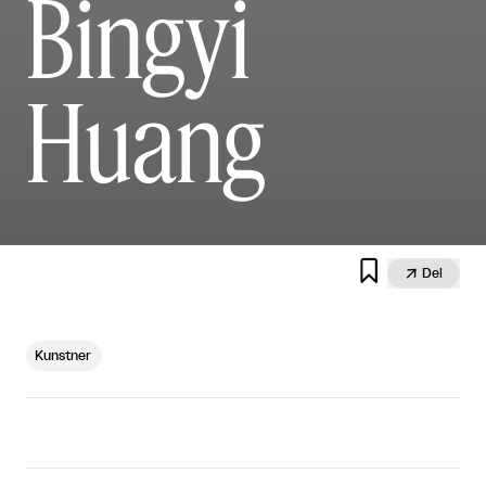
Bingyi
Huang


Del
Kunstner