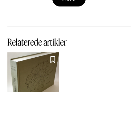
Relaterede artikler

Det skal du læse! August
2019