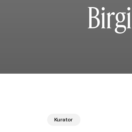
Birg
Kurator