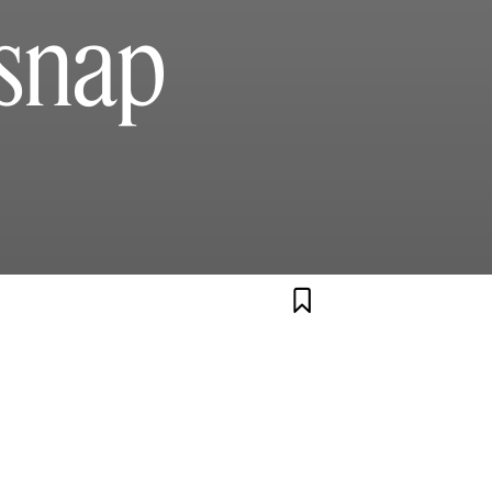
rsnap
