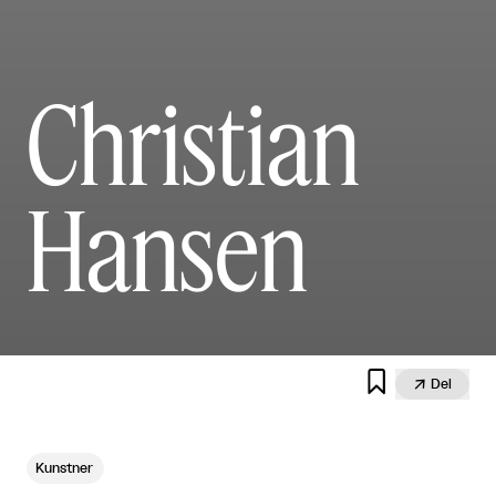
Christian
Hansen


Del
Kunstner