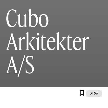
Cubo
Arkitekter
A/S


Del