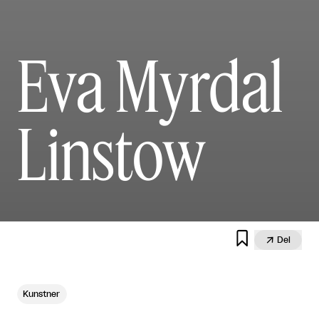
Eva Myrdal
Linstow


Del
Kunstner