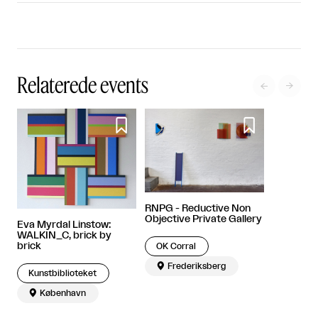
Relaterede events




RNPG - Reductive Non
Objective Private Gallery
Eva Myrdal Linstow:
WALKIN_C, brick by
brick
OK Corral

Frederiksberg
Kunstbiblioteket

København