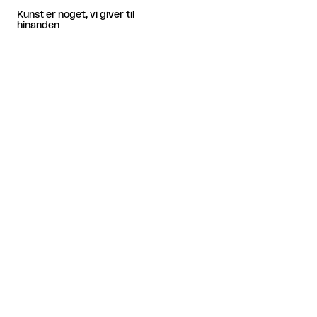
Kunst er noget, vi giver til
hinanden
Artiklen fortsætter efter annoncen