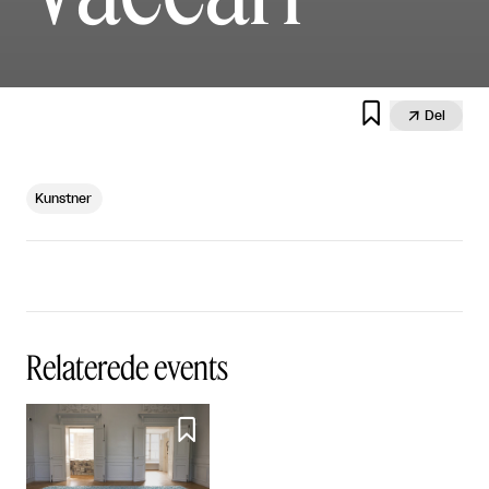


Del
Kunstner
Relaterede events
