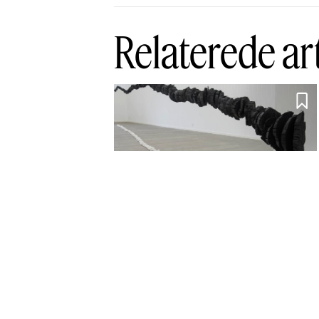
Relaterede ar

Møn som
materiale