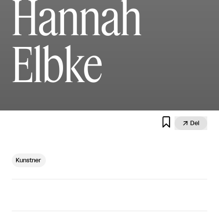
Hannah
Elbke


Del
Kunstner