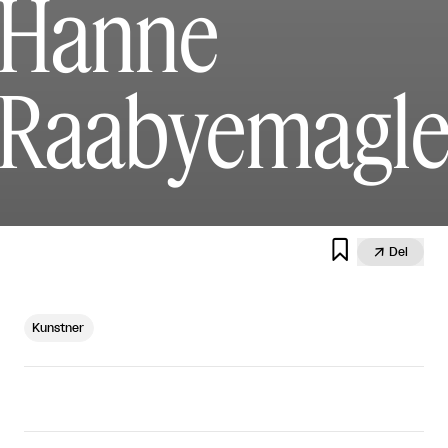
Hanne
Raabyemagl


Del
Kunstner