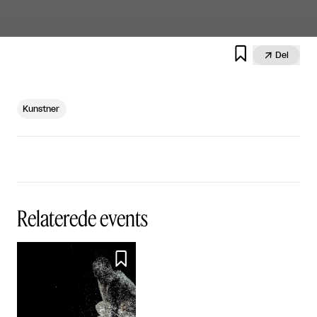


Del
Kunstner
Relaterede events
