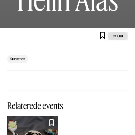


Del
Kunstner
Relaterede events
