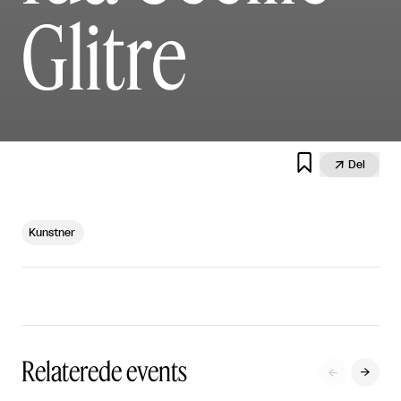
Glitre


Del
Kunstner
Relaterede events

