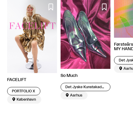


Førsteårs
MY HAN

Aarh
So Much
FACELIFT
Det Jyske Kunstakademi
PORTFOLIO X

Aarhus

København