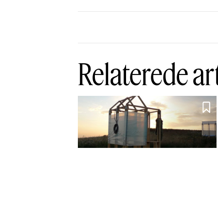
Relaterede ar

Kunstnerisk
enhed