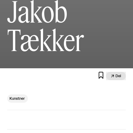
Jakob
Tækker


Del
Kunstner