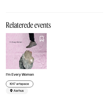
Relaterede events

I’m Every Woman
KH7 artspace

Aarhus