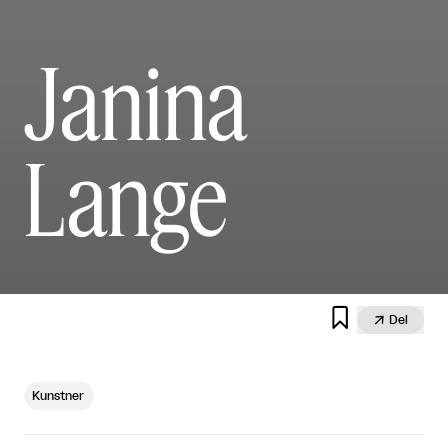
Janina
Lange


Del
Kunstner