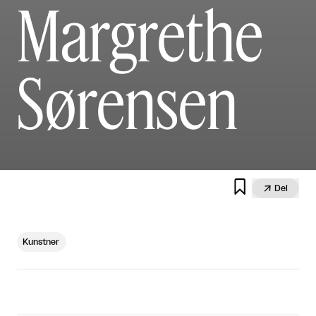
Margrethe
Sørensen


Del
Kunstner