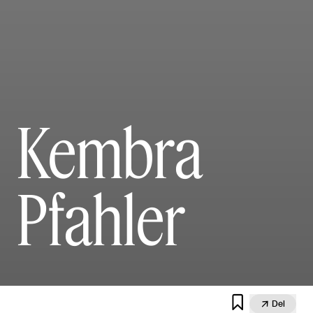
Kembra
Pfahler


Del