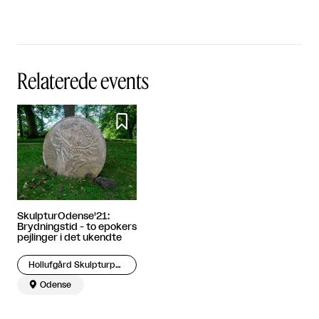
Relaterede events

SkulpturOdense'21:
Brydningstid - to epokers
pejlinger i det ukendte
Hollufgård Skulpturpark

Odense