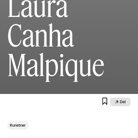
Laura
Canha
Malpique


Del
Kunstner