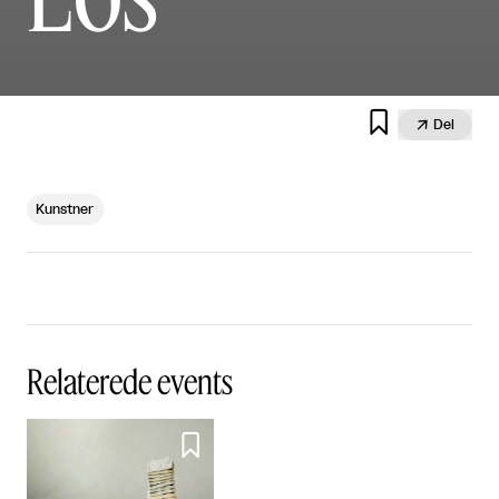


Del
Kunstner
Relaterede events
