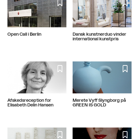


Open Call i Berlin
Dansk kunstnerduo vinder
international kunstpris


Afskedsreception for
Merete Vyff Slyngborg på
Elisabeth Delin Hansen
GREEN IS GOLD

