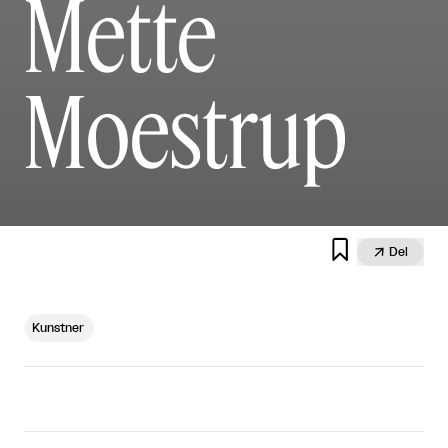
Mette
Moestrup


Del
Kunstner