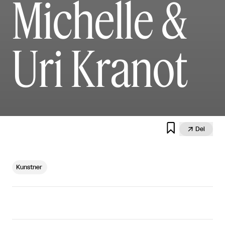
Michelle &
Uri Kranot


Del
Kunstner