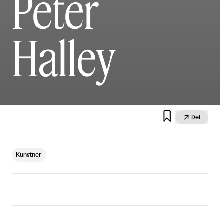
Peter
Halley


Del
Kunstner