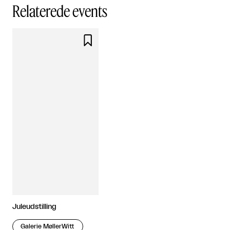
Relaterede events

Juleudstilling
Galerie MøllerWitt