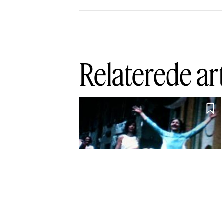
Relaterede ar

Nyt