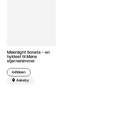
Møenlight Sonata – en
hyldest til Møns
stjernehimmel
44Møen

Askeby
Artiklen fortsætter efter annoncen