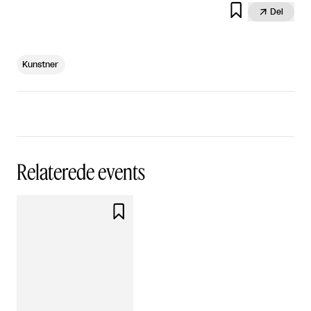


Del
Kunstner
Relaterede events
