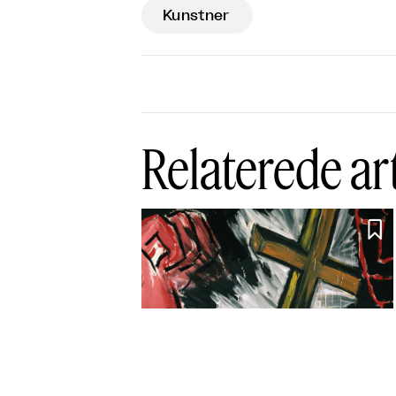
Kunstner
Relaterede ar

Unge og vilde