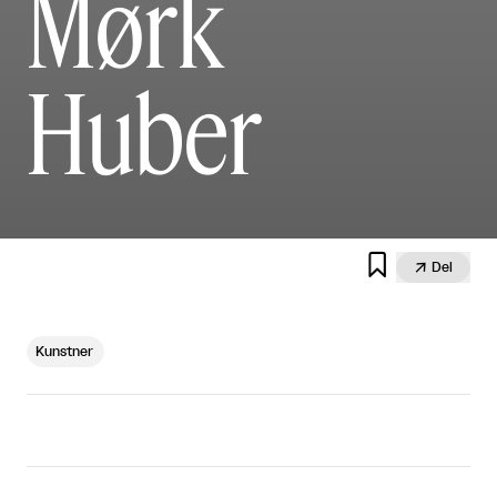
Mørk
Huber


Del
Kunstner