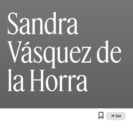
Sandra
Vásquez de
la Horra


Del