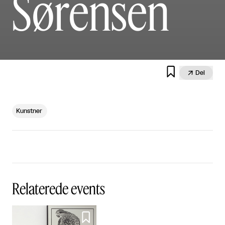
Sørensen


Del
Kunstner
Relaterede events
