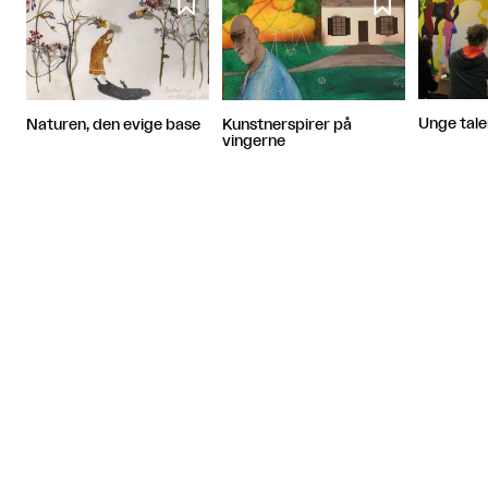


Unge tale
Naturen, den evige base
Kunstnerspirer på
vingerne
Artiklen fortsætter efter annoncen