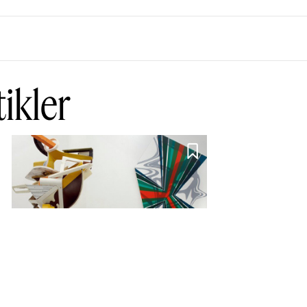
tikler

Det rumliges
muligheder