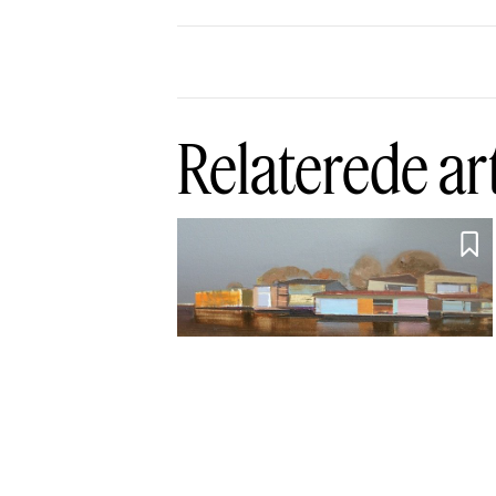
Relaterede ar

"Venskabet er en
skabende kraft"