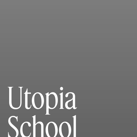
Utopia
School