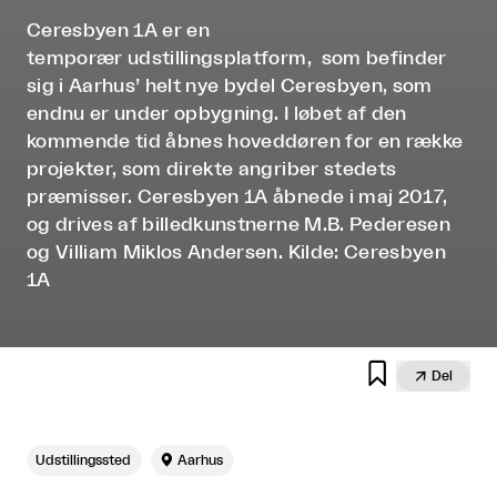
Ceresbyen 1A er en
temporær udstillingsplatform, som befinder
sig i Aarhus’ helt nye bydel Ceresbyen, som
endnu er under opbygning. I løbet af den
kommende tid åbnes hoveddøren for en række
projekter, som direkte angriber stedets
præmisser. Ceresbyen 1A åbnede i maj 2017,
og drives af billedkunstnerne M.B. Pederesen
og Villiam Miklos Andersen. Kilde: Ceresbyen
1A


Del
Udstillingssted

Aarhus