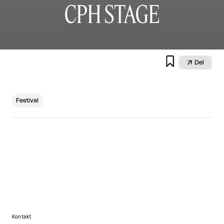
CPH STAGE


Del
Festival
Kontakt