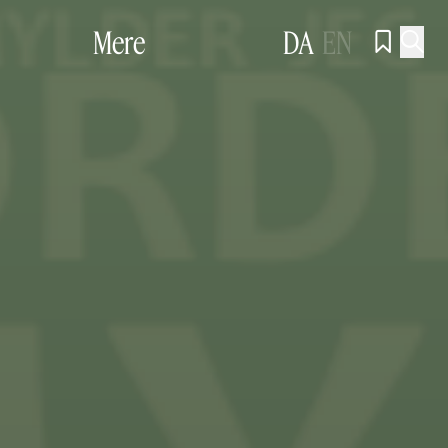
Mere
DA
EN

