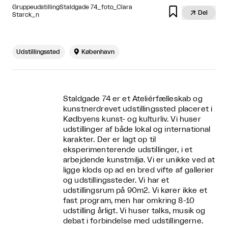
GruppeudstillingStaldgade 74_foto_Clara


Del
Starck_n
Udstillingssted

København
Staldgade 74 er et Ateliérfælleskab og
kunstnerdrevet udstillingssted placeret i
Kødbyens kunst- og kulturliv. Vi huser
udstillinger af både lokal og international
karakter. Der er lagt op til
eksperimenterende udstillinger, i et
arbejdende kunstmiljø. Vi er unikke ved at
ligge klods op ad en bred vifte af gallerier
og udstillingssteder. Vi har et
udstillingsrum på 90m2. Vi kører ikke et
fast program, men har omkring 8-10
udstilling årligt. Vi huser talks, musik og
debat i forbindelse med udstillingerne.