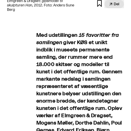
Elmgreen & Dragset:
gipsmodel til


Del
skulpturen Han
, 2012. Foto: Anders Sune
Berg
Med udstillingen
15 favoritter fra
samlingen
giver KØS et unikt
indblik i museets permanente
samling, der rummer mere end
18.000 skitser og modeller til
kunst i det offentlige rum. Gennem
markante nedslag i samlingen
repræsenteret af væsentlige
kunstnere belyser udstillingen den
enorme bredde, der kendetegner
kunsten i det offentlige rum. Oplev
værker af Elmgreen & Dragset,
Mogens Møller, Dorthe Dahlin, Poul
Gernes, Edvard Eriksen, Bjørn