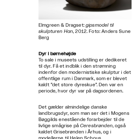
Elmgreen & Dragset:
gipsmodel til
skulpturen Han
, 2012. Foto: Anders Sune
Berg
Dyr i børnehøjde
To sale i museets udstilling er dedikeret
til dyr. Få et indblik i den strømning
indenfor den modernistiske skulptur i det
offentlige rum i Danmark, som er blevet
kaldt ”det store dyreskue”. Den var en
periode, hvor dyr var på dagsordenen.
Det gælder almindelige danske
landbrugsdyr, som man ser det i Mogens
Bøggilds enestående forarbejder til de
livlige smågrise på
Ceresbrønden
, også
kaldet Grisebrønden i Århus, og i
modellerne til Helen Schous