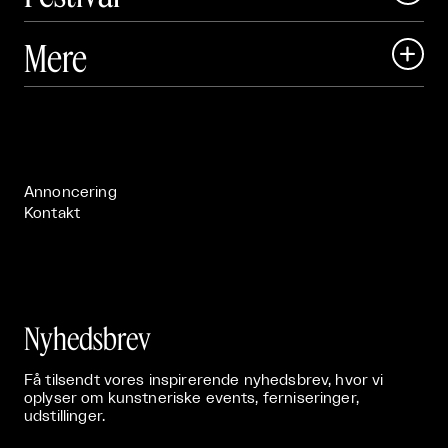
Art Matter Local

Mere

Art Matter Festival

Om

Live

Publikationer

Annoncering
Kontakt
Nyhedsbrev
Få tilsendt vores inspirerende nyhedsbrev, hvor vi
oplyser om kunstneriske events, ferniseringer,
udstillinger.