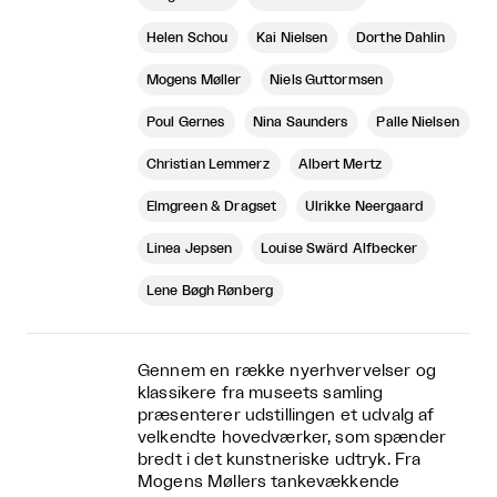
Helen Schou
Kai Nielsen
Dorthe Dahlin
Mogens Møller
Niels Guttormsen
Poul Gernes
Nina Saunders
Palle Nielsen
Christian Lemmerz
Albert Mertz
Elmgreen & Dragset
Ulrikke Neergaard
Linea Jepsen
Louise Swärd Alfbecker
Lene Bøgh Rønberg
Gennem en række nyerhvervelser og
klassikere fra museets samling
præsenterer udstillingen et udvalg af
velkendte hovedværker, som spænder
bredt i det kunstneriske udtryk. Fra
Mogens Møllers tankevækkende