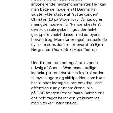
imponerende hestemonumenter. Her kan
man både se modellen til Danmarks
sidste rytterstatue af ”rytterkongen”
Christian 10 på Store Torv i Århus og en
mængde modeller til ”Randershesten”,
den kolossale jyske hingst, der halvt
galopperer, halvt danser ned ad byens
hovedstrøg. Men der er også fantasifulde
dyr som dem, der troner øverst på Bjørn
Nørgaards
Thors Tårn
i Høje Tåstrup.
Udstillingen rummer også et levende
udvalg af Gunnar Westmans utallige
legeskulpturer i dyreform fra krokodiller
til myreslugere og skildpadder, som børn
har kunnet indtage rundt omkring i det
offentlige rum gennem årene, bl.a.
på DSB færgen Peder Paars. Salene er i
det hele taget børnevenligt kurateret
med værker i børnehøjde.