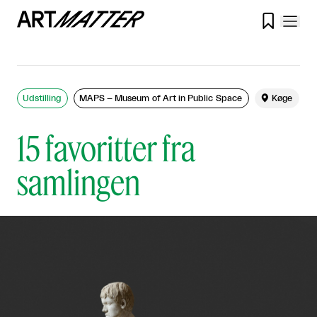

Udstilling
MAPS – Museum of Art in Public Space

Køge
15 favoritter fra
samlingen