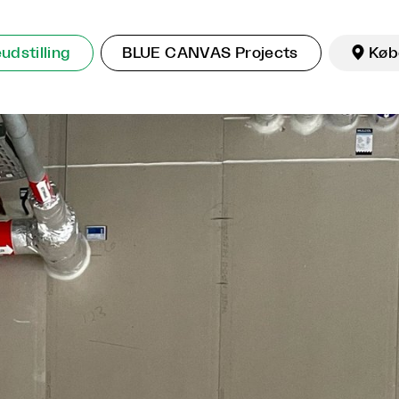
dstilling
BLUE CANVAS Projects

Køb