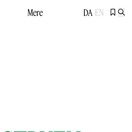
Mere
DA
EN

