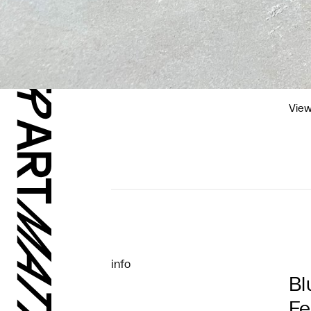
View
info
Bl
Fe