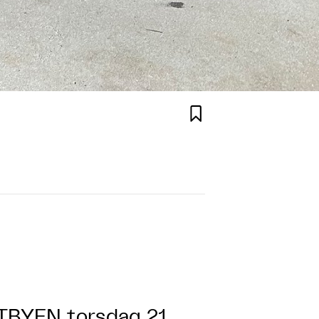

OSTBYEN
torsdag 21