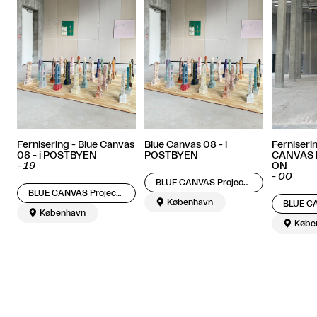
Fernisering - Blue Canvas
Blue Canvas 08 - i
Ferniseri
08 - i POSTBYEN
POSTBYEN
CANVAS P
-
19
ON
-
00
BLUE CANVAS Projects
BLUE CANVAS Projects

København

København

Købe