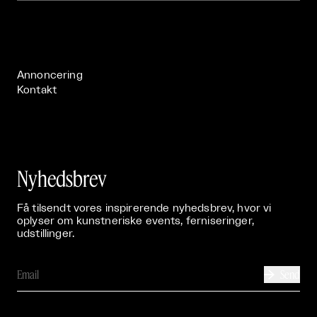
Om

Live

Publikationer

Annoncering
Kontakt
Nyhedsbrev
Få tilsendt vores inspirerende nyhedsbrev, hvor vi
oplyser om kunstneriske events, ferniseringer,
udstillinger.
Send
