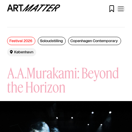

Festival 2026
Soloudstilling
Copenhagen Contemporary

København
A.A.Murakami: Beyond
the Horizon