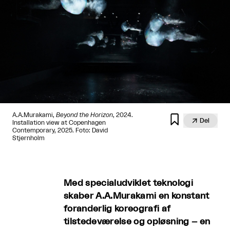
A.A.Murakami,
Beyond the Horizon
, 2024.


Del
Installation view at Copenhagen
Contemporary, 2025. Foto: David
Stjernholm
Med specialudviklet teknologi
skaber A.A.Murakami en konstant
foranderlig koreografi af
tilstedeværelse og opløsning – en