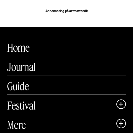
Annoncering på artmatter.dk
Home
Journal
Guide
Festival

Art Matter Local

Mere

Art Matter Festival
