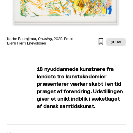
Karim Boumjimar,
Cruising
, 2025. Foto:


Del
Bjørn Pierri Enevoldsen
18 nyuddannede kunstnere fra
landets tre kunstakademier
præsenterer værker skabt i en tid
præget af forandring. Udstillingen
giver et unikt indblik i vækstlaget
af dansk samtidskunst.