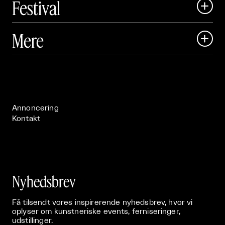
Festival

Art Matter Local

Mere

Art Matter Festival

Om

Live

Publikationer

Annoncering
Kontakt
Nyhedsbrev
Få tilsendt vores inspirerende nyhedsbrev, hvor vi
oplyser om kunstneriske events, ferniseringer,
udstillinger.