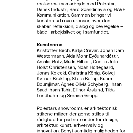
realiseres i samarbejde med Polestar,
Dansk Industri, Barc Scandinavia og HAVE
Kommunikation. Sammen bringer vi
kunsten ud i nye arenaer, hvor den
skaber refleksion, dialog og bevægelse –
både i arbejdslivet og i samfundet.
Kunstnerne
Kristoffer Bech, Katja Crevar, Johan Dam
Westermann, Alda Mohr Eyðunardóttir,
Amalie Götz, Mads Hilbert, Cecilie Julie
Holst Christensen, Noah Holtegaard,
Jonas Kolecki, Christina König, Solvej
Kørner Brekling, Stella Beling, Karim
Boumjimar, Agnes Olivia Schyberg, Ihsan
Saad Ihsan Tahir, Ellinor Årslund, Tilda
Lundbohm og Seraina Grupp.
Polestars showrooms er arkitektonisk
stilrene miljøer, der gerne stilles til
rådighed for partnere indenfor design,
arkitektur, kunst, erhvervsliv og
innovation. Benyt samtidig muligheden for