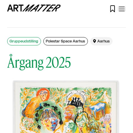

Gruppeudstilling
Polestar Space Aarhus

Aarhus
Årgang 2025