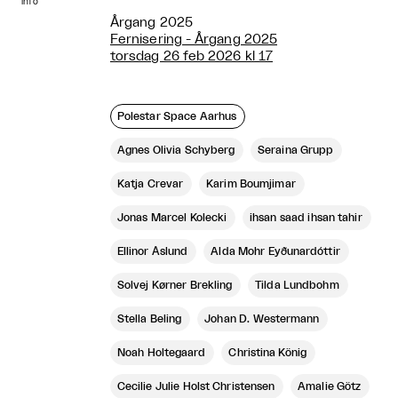
info
Årgang 2025
Fernisering - Årgang 2025
torsdag 26 feb 2026 kl 17
Polestar Space Aarhus
Agnes Olivia Schyberg
Seraina Grupp
Katja Crevar
Karim Boumjimar
Jonas Marcel Kolecki
ihsan saad ihsan tahir
Ellinor Åslund
Alda Mohr Eyðunardóttir
Solvej Kørner Brekling
Tilda Lundbohm
Stella Beling
Johan D. Westermann
Noah Holtegaard
Christina König
Cecilie Julie Holst Christensen
Amalie Götz