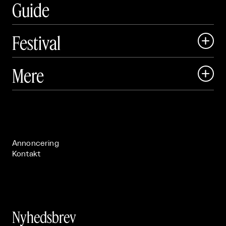
Guide
Festival

Art Matter Local

Mere

Art Matter Festival

Om

Live

Publikationer

Annoncering
Kontakt
Nyhedsbrev