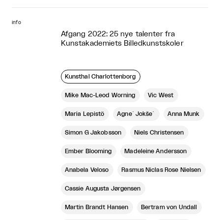
info
Afgang 2022: 25 nye talenter fra
Kunstakademiets Billedkunstskoler
Kunsthal Charlottenborg
Mike Mac-Leod Worning
Vic West
Maria Lepistö
Agne˙ Jokše˙
Anna Munk
Simon G Jakobsson
Niels Christensen
Ember Blooming
Madeleine Andersson
Anabela Veloso
Rasmus Niclas Rose Nielsen
Cassie Augusta Jørgensen
Martin Brandt Hansen
Bertram von Undall