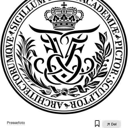

Pressefoto

Del