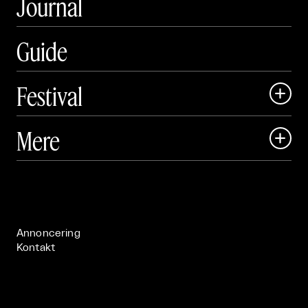
Journal
Guide
Festival

Art Matter Local

Mere

Art Matter Festival

Om

Live

Publikationer

Annoncering
Kontakt