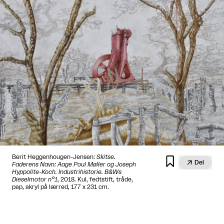
Berit Heggenhougen-Jensen:
Skitse.


Del
Faderens Navn: Aage Poul Møller og Joseph
Hyppolite-Koch. Industrihistorie. B&Ws
Dieselmotor n°1
, 2018. Kul, fedtstift, tråde,
pap, akryl på lærred, 177 x 231 cm.