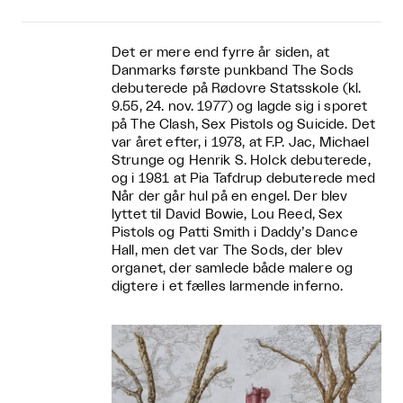
Det er mere end fyrre år siden, at
Danmarks første punkband The Sods
debuterede på Rødovre Statsskole (kl.
9.55, 24. nov. 1977) og lagde sig i sporet
på The Clash, Sex Pistols og Suicide. Det
var året efter, i 1978, at F.P. Jac, Michael
Strunge og Henrik S. Holck debuterede,
og i 1981 at Pia Tafdrup debuterede med
Når der går hul på en engel. Der blev
lyttet til David Bowie, Lou Reed, Sex
Pistols og Patti Smith i Daddy’s Dance
Hall, men det var The Sods, der blev
organet, der samlede både malere og
digtere i et fælles larmende inferno.