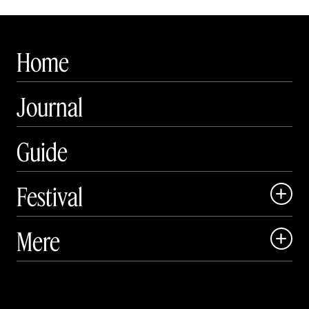
Home
Journal
Guide
Festival

Art Matter Local

Mere

Art Matter Festival

Om

Live

Publikationer
