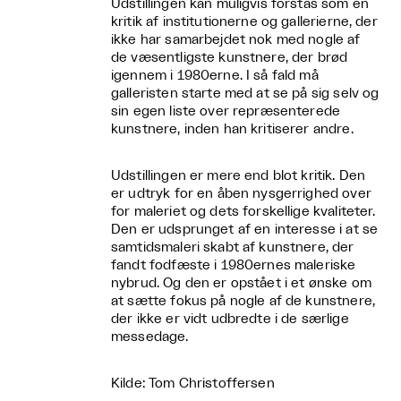
Udstillingen kan muligvis forstås som en
kritik af institutionerne og gallerierne, der
ikke har samarbejdet nok med nogle af
de væsentligste kunstnere, der brød
igennem i 1980erne. I så fald må
galleristen starte med at se på sig selv og
sin egen liste over repræsenterede
kunstnere, inden han kritiserer andre.
Udstillingen er mere end blot kritik. Den
er udtryk for en åben nysgerrighed over
for maleriet og dets forskellige kvaliteter.
Den er udsprunget af en interesse i at se
samtidsmaleri skabt af kunstnere, der
fandt fodfæste i 1980ernes maleriske
nybrud. Og den er opstået i et ønske om
at sætte fokus på nogle af de kunstnere,
der ikke er vidt udbredte i de særlige
messedage.
Kilde: Tom Christoffersen