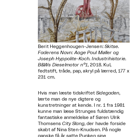
Berit Heggenhougen-Jensen:
Skitse.
Faderens Navn: Aage Poul Møller og
Joseph Hyppolite-Koch. Industrihistorie.
B&Ws Dieselmotor n°1
, 2018. Kul,
fedtstift, tråde, pap, akryl på lærred, 177 x
231 cm.
Hvis man læste tidskriftet
Sidegaden
,
lærte man de nye digtere og
kunstretninger at kende. I nr. 1 fra 1981
kunne man læse Strunges fuldstændig
fantastiske anmeldelse af Søren Ulrik
Thomsens
City Slang
, der havde forside
skabt af Nina Sten-Knudsen. På nogle
ganske få år satte Punken sine