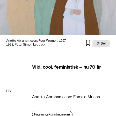
Anette Abrahamsson: Four Women, 1997-


Del
1998, Foto: Simon Lautrop
Vild, cool, feministisk – nu 70 år
info
Anette Abrahamsson: Female Muses
Fuglsang Kunstmuseum