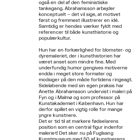
også en del af den feministiske
tankegang. Abrahamsson arbejder
konceptuelt – det vil sige, at motivet
først og fremmest illustrerer en idé.
Samtidig er hendes værker fyldt med
referencer til både kunsthistorie og
populærkultur.
Hun har en forkærlighed for blomster- og
dyremaleriet, der i kunsthistorien har
været anset som mindre fine. Med
underfundig humor gengives motiverne
endda i meget store formater og
modsiger på den måde fortidens ringeagt.
Sideløbende med sin egen praksis har
Anette Abrahamsson undervist i maleri på
Fyn og i Malmø og som professor på
Kunstakademiet i København. Hun har
derfor spillet en vigtig rolle for mange
yngre kunstnere.
Det er tid til at markere fødselarens
position som en central figur indenfor
maleriet! Det sker nu på Fuglsang
Kunstmuseum med 50 af kunstnerens