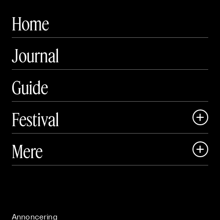
Home
Journal
Guide
Festival

Art Matter Local

Mere

Art Matter Festival

Om

Live

Publikationer

Annoncering