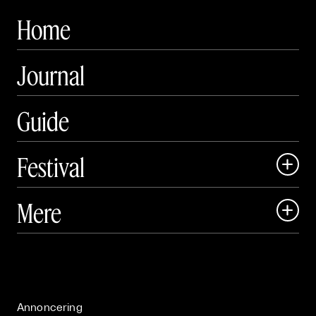
Home
Journal
Guide
Festival

Art Matter Local

Mere

Art Matter Festival

Om

Live

Publikationer

Annoncering