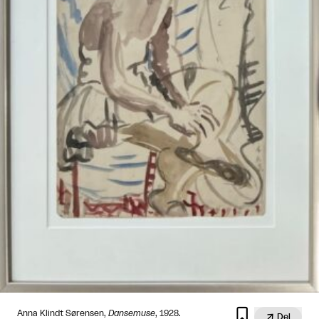

Anna Klindt Sørensen,
Dansemuse
, 1928.

Del