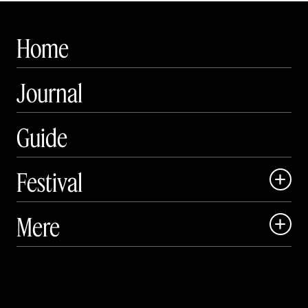
Home
Journal
Guide
Festival

Art Matter Local

Mere

Art Matter Festival

Om

Live

Publikationer
