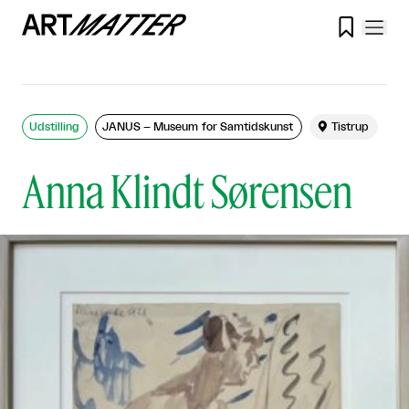

Udstilling
JANUS – Museum for Samtidskunst

Tistrup
Anna Klindt Sørensen